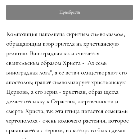
Приобрести
Композиция наполнена скрытым символизмом,
обращающим взор зрителя на христианскую
религию. Виноградная лоза считается
евангельским образом Христа - "Аз есмь
виноградная лоза", а её ветви олицетворяют его
апостолов; гранат символизирует христианскую
Церковь, а его зерна - христиан; образ щегла
делает отсылку к Страстям, жертвенности и
смерти Христа, т.к. эта птица питается семенами
чертополоха - очень колючего растения, которое
сравнивается с терном, из которого был сделан