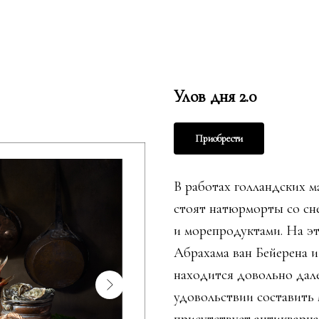
Улов дня 2.0
Приобрести
В работах голландских 
стоят натюрморты со с
и морепродуктами. На э
Абрахама ван Бейерена 
находится довольно далек
удовольствии составить