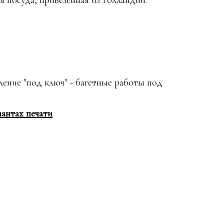
я посуда, привезенная из Голландии.
ение "под ключ" - багетные работы под
антах печати